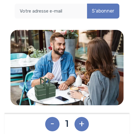
S’abonner
-
+