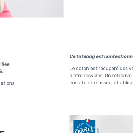
Ce totebag est confectionn
rtifiée
Le coton est récupéré des vê
S
.
d'être recyclés. On retrouve 
ensuite être tissée, et utili
cations