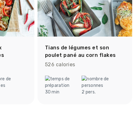
x
Tians de légumes et son
es
poulet pané au corn flakes
526 calories
30 min
2 pers.