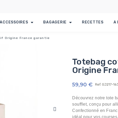
ACCESSOIRES
BAGAGERIE
RECETTES
A
f Origine France garantie
Totebag co
Origine Fr
59,90 €
Ref.
GJ217-16
Découvrez notre tote b
soufflet, conçu pour al
Confectionné en France 
idéal pour vos courses