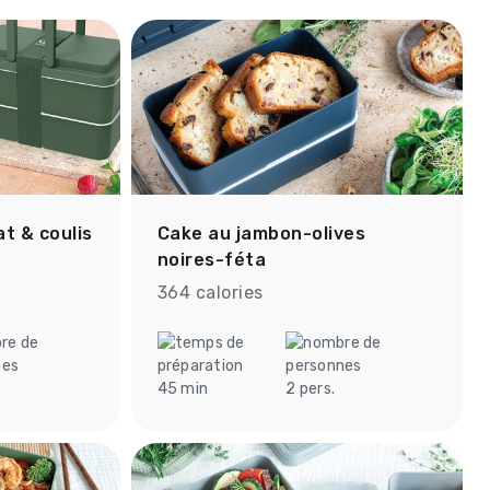
t & coulis
Cake au jambon-olives
noires-féta
364 calories
45 min
2 pers.