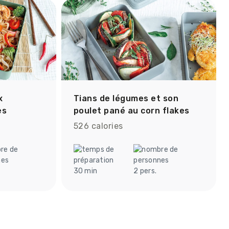
x
Tians de légumes et son
es
poulet pané au corn flakes
526 calories
30 min
2 pers.