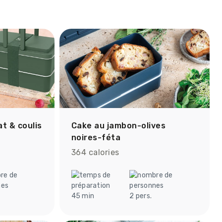
t & coulis
Cake au jambon-olives
noires-féta
364 calories
45 min
2 pers.