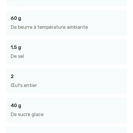
60 g
De beurre à température ambiante
1.5 g
De sel
2
Œufs entier
40 g
De sucre glace