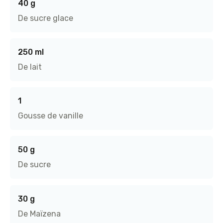
40 g
De sucre glace
250 ml
De lait
1
Gousse de vanille
50 g
De sucre
30 g
De Maïzena